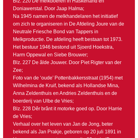
Blz. 220 De melkboeren in Haskerland en
Doniawerstal. Door Jaap Halma;
Na 1945 namen de melkhandelaren het initiatief
om zich te organiseren in De Afdeling Joure van de
Neutrale Friesche Bond van Tappers in
Melkproductie. De afdeling heeft bestaan tot 1973.
Het bestuur 1946 bestond uit Sjoerd Hoekstra,
Harm Oppewal en Siebe Brouwer;
Blz. 227 De âlde Jouwer. Door Piet Rigter van der
Zee;
Foto van de ‘oude’ Pottenbakkersstraat (1954) met
Wilhelmina de Kruif, bekend als Hollandse Mina,
Anna Zeldenthuis en Andries Zeldenthuis en de
boerderij van Ulbe de Vries;
Blz. 228 Dêr brânt it motorke goed op. Door Harrie
de Vries;
Verhaal over het leven van Jan de Jong, beter
bekend als Jan Prakje, geboren op 20 juli 1891 in