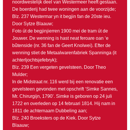
noordwestelijk deel van Westermeer heeft gestaan.
De boerderij had twee woningen aan de voorzijde;
Blz. 237 Westermar yn it begjin fan de 20ste ieu.
Door Sytze Blaauw;
Foto út de begjinjierren 1900 mei de tram út de
Jouwer. De wenning is hast neat feroare oan ‘e
bûtenside (nr. 36 fan de Geert Knolwei). Efter de
wenning stiet de Metaalwarenfabriek Spanninga (it
achterljochtsjefebryk);
Blz. 239 Een vergeten gevelsteen. Door Theo
Mulder;
In de Midstraat nr. 116 werd bij een renovatie een
gevelsteen gevonden met opschrift ‘Simke Sannes,
Mr. Chirurgijn, 1790’. Simke is geboren op 24 juli
1722 en overleden op 14 februari 1814. Hij nam in
1811 de achternaam Dubbeling aan;
Blz. 240 Broeksters op de Kiek. Door Sytze
Blaauw;