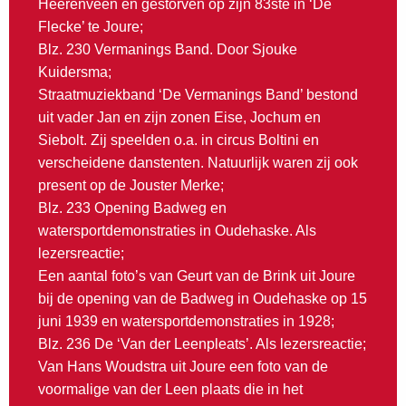
Heerenveen en gestorven op zijn 83ste in ‘De
Flecke’ te Joure;
Blz. 230 Vermanings Band. Door Sjouke
Kuidersma;
Straatmuziekband ‘De Vermanings Band’ bestond
uit vader Jan en zijn zonen Eise, Jochum en
Siebolt. Zij speelden o.a. in circus Boltini en
verscheidene danstenten. Natuurlijk waren zij ook
present op de Jouster Merke;
Blz. 233 Opening Badweg en
watersportdemonstraties in Oudehaske. Als
lezersreactie;
Een aantal foto’s van Geurt van de Brink uit Joure
bij de opening van de Badweg in Oudehaske op 15
juni 1939 en watersportdemonstraties in 1928;
Blz. 236 De ‘Van der Leenpleats’. Als lezersreactie;
Van Hans Woudstra uit Joure een foto van de
voormalige van der Leen plaats die in het