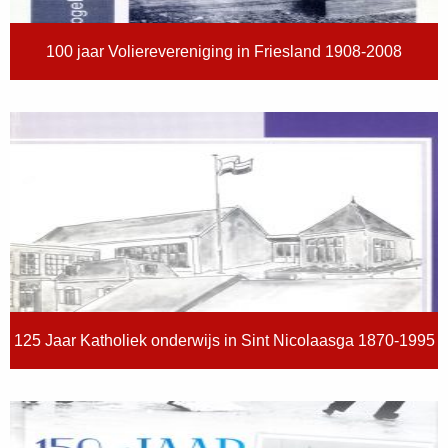
100 jaar Volierevereniging in Friesland 1908-2008
125 Jaar Katholiek onderwijs in Sint Nicolaasga 1870-1995