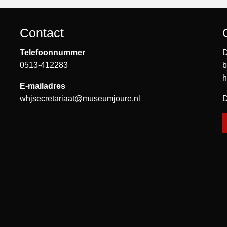
Contact
Telefoonnummer
D
0513-412283
b
h
E-mailadres
whjsecretariaat@museumjoure.nl
D