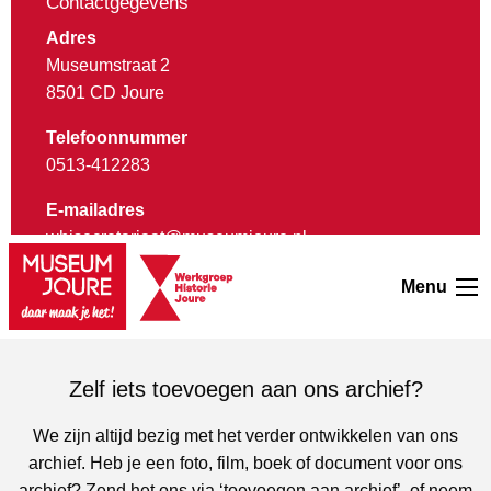
Contactgegevens
Adres
Museumstraat 2
8501 CD Joure
Telefoonnummer
0513-412283
E-mailadres
whjsecretariaat@museumjoure.nl
Menu
Zelf iets toevoegen aan ons archief?
We zijn altijd bezig met het verder ontwikkelen van ons
archief. Heb je een foto, film, boek of document voor ons
archief? Zend het ons via ‘toevoegen aan archief’, of neem