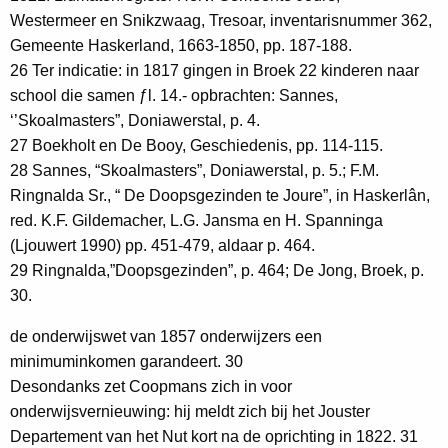
Westermeer en Snikzwaag, Tresoar, inventarisnummer 362,
Gemeente Haskerland, 1663-1850, pp. 187-188.
26 Ter indicatie: in 1817 gingen in Broek 22 kinderen naar
school die samen ƒl. 14.- opbrachten: Sannes,
‘’Skoalmasters”, Doniawerstal, p. 4.
27 Boekholt en De Booy, Geschiedenis, pp. 114-115.
28 Sannes, “Skoalmasters”, Doniawerstal, p. 5.; F.M.
Ringnalda Sr., “ De Doopsgezinden te Joure”, in Haskerlân,
red. K.F. Gildemacher, L.G. Jansma en H. Spanninga
(Ljouwert 1990) pp. 451-479, aldaar p. 464.
29 Ringnalda,”Doopsgezinden”, p. 464; De Jong, Broek, p.
30.
de onderwijswet van 1857 onderwijzers een
minimuminkomen garandeert. 30
Desondanks zet Coopmans zich in voor
onderwijsvernieuwing: hij meldt zich bij het Jouster
Departement van het Nut kort na de oprichting in 1822. 31