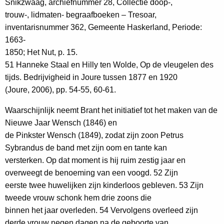
Snikzwaag, archiefnummer 28, Collectie doop-,
trouw-, lidmaten- begraafboeken – Tresoar,
inventarisnummer 362, Gemeente Haskerland, Periode:
1663-
1850; Het Nut, p. 15.
51 Hanneke Staal en Hilly ten Wolde, Op de vleugelen des
tijds. Bedrijvigheid in Joure tussen 1877 en 1920
(Joure, 2006), pp. 54-55, 60-61.
Waarschijnlijk neemt Brant het initiatief tot het maken van de
Nieuwe Jaar Wensch (1846) en
de Pinkster Wensch (1849), zodat zijn zoon Petrus
Sybrandus de band met zijn oom en tante kan
versterken. Op dat moment is hij ruim zestig jaar en
overweegt de benoeming van een voogd. 52 Zijn
eerste twee huwelijken zijn kinderloos gebleven. 53 Zijn
tweede vrouw schonk hem drie zoons die
binnen het jaar overleden. 54 Vervolgens overleed zijn
derde vrouw negen dagen na de geboorte van