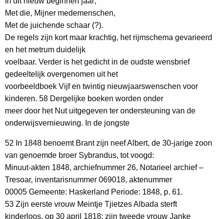
In dit nieuw beginnen jaar;
Met die, Mijner medemenschen,
Met de juichende schaar (?).
De regels zijn kort maar krachtig, het rijmschema gevarieerd
en het metrum duidelijk
voelbaar. Verder is het gedicht in de oudste wensbrief
gedeeltelijk overgenomen uit het
voorbeeldboek Vijf en twintig nieuwjaarswenschen voor
kinderen. 58 Dergelijke boeken worden onder
meer door het Nut uitgegeven ter ondersteuning van de
onderwijsvernieuwing. In de jongste
52 In 1848 benoemt Brant zijn neef Albert, de 30-jarige zoon
van genoemde broer Sybrandus, tot voogd:
Minuut-akten 1848, archiefnummer 26, Notarieel archief –
Tresoar, inventarisnummer 069018, aktenummer
00005 Gemeente: Haskerland Periode: 1848, p. 61.
53 Zijn eerste vrouw Meintje Tjietzes Albada sterft
kinderloos, op 30 april 1818; zijn tweede vrouw Janke