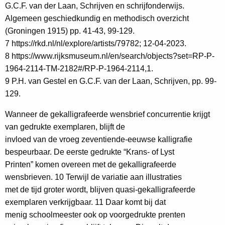
G.C.F. van der Laan, Schrijven en schrijfonderwijs.
Algemeen geschiedkundig en methodisch overzicht
(Groningen 1915) pp. 41-43, 99-129.
7 https://rkd.nl/nl/explore/artists/79782; 12-04-2023.
8 https://www.rijksmuseum.nl/en/search/objects?set=RP-P-
1964-2114-TM-2182#/RP-P-1964-2114,1.
9 P.H. van Gestel en G.C.F. van der Laan, Schrijven, pp. 99-
129.
Wanneer de gekalligrafeerde wensbrief concurrentie krijgt
van gedrukte exemplaren, blijft de
invloed van de vroeg zeventiende-eeuwse kalligrafie
bespeurbaar. De eerste gedrukte “Krans- of Lyst
Printen” komen overeen met de gekalligrafeerde
wensbrieven. 10 Terwijl de variatie aan illustraties
met de tijd groter wordt, blijven quasi-gekalligrafeerde
exemplaren verkrijgbaar. 11 Daar komt bij dat
menig schoolmeester ook op voorgedrukte prenten