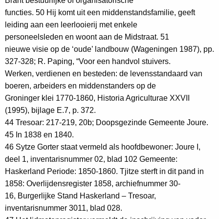
Brant bestuurlijke of organisatorische
functies. 50 Hij komt uit een middenstandsfamilie, geeft
leiding aan een leerlooierij met enkele
personeelsleden en woont aan de Midstraat. 51
nieuwe visie op de ‘oude’ landbouw (Wageningen 1987), pp.
327-328; R. Paping, “Voor een handvol stuivers.
Werken, verdienen en besteden: de levensstandaard van
boeren, arbeiders en middenstanders op de
Groninger klei 1770-1860, Historia Agriculturae XXVII
(1995), bijlage E.7, p. 372.
44 Tresoar: 217-219, 20b; Doopsgezinde Gemeente Joure.
45 In 1838 en 1840.
46 Sytze Gorter staat vermeld als hoofdbewoner: Joure I,
deel 1, inventarisnummer 02, blad 102 Gemeente:
Haskerland Periode: 1850-1860. Tjitze sterft in dit pand in
1858: Overlijdensregister 1858, archiefnummer 30-
16, Burgerlijke Stand Haskerland – Tresoar,
inventarisnummer 3011, blad 028.