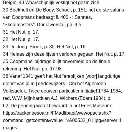
België. 43 Waarschijnlijk vestigt het gezin zich
30 Boekholt en De Booy, School, p. 151; het eerste salaris
van Coopmans bedraagt fl. 400.- : Sannes,
“Skoalmasters”, Doniawerstal, pp. 4-5.
31 Het Nut, p. 17.
32 Het Nut, p. 17.
33 De Jong, Broek, p. 30; Het Nut, p. 16.
34 Helaas zijn deze lijsten verloren gegaan: Het Nut, p. 17.
35 Coopmans’ bijdrage blijft onvermeld op de finale
rekening: Het Nut, pp. 97-98.
36 Vanaf 1841 geeft het Nut “ereblijken [voor] langdurige
dienst van [o.m.] onderwijzers”: Om het Algemeen
Volksgeluk. Twee eeuwen particulier initiatief 1784-1984,
red. W.W. Mijnhardt en A.J. Wichers (Edam 1984), p.
62. De penning wordt bewaard in het Fries Museum:
https://tracker.tresoar.nl/FMadlibapi/wwwopac.ashx?
command=getcontent&value=NA00532_01.jpg&server=i
mages