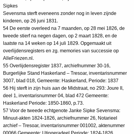
Sipkes
Sevensma sterft eveneens zonder nog in leven zijnde
kinderen, op 26 juni 1831.
54 De eerste overleed na 7 maanden, op 28 mei 1826, de
tweede stierf na negen dagen, op 2 maart 1828, en de
laatste na 14 weken op 14 juli 1829. Opgemaakt uit
overlijdensregisters en zg. memories van successie op
AlleFriezen.nl.
55 Overlijdensregister 1837, archiefnummer 30-16,
Burgerlijke Stand Haskerland – Tresoar, inventarisnummer
3007, blad 018, Gemeente: Haskerland, Periode: 1837
56 Hij sterft in zijn huis aan de Midstraat, no 293: Joure II,
deel 1, inventarisnummer 04, blad 472 Gemeente:
Haskerland Periode: 1850-1860, p.73.
57 Voor de tweede echtgenote Janke Sipke Sevensma:
Minuut-akten 1824-1826, archiefnummer 26, Notarieel
archief – Tresoar, inventarisnummer 001002, aktenummer
00066 Gemeente: Utingeradeel Periode: 1824-1826,