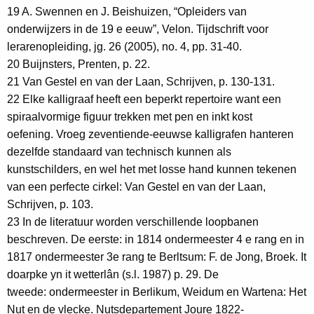
19 A. Swennen en J. Beishuizen, “Opleiders van
onderwijzers in de 19 e eeuw”, Velon. Tijdschrift voor
lerarenopleiding, jg. 26 (2005), no. 4, pp. 31-40.
20 Buijnsters, Prenten, p. 22.
21 Van Gestel en van der Laan, Schrijven, p. 130-131.
22 Elke kalligraaf heeft een beperkt repertoire want een
spiraalvormige figuur trekken met pen en inkt kost
oefening. Vroeg zeventiende-eeuwse kalligrafen hanteren
dezelfde standaard van technisch kunnen als
kunstschilders, en wel het met losse hand kunnen tekenen
van een perfecte cirkel: Van Gestel en van der Laan,
Schrijven, p. 103.
23 In de literatuur worden verschillende loopbanen
beschreven. De eerste: in 1814 ondermeester 4 e rang en in
1817 ondermeester 3e rang te Berltsum: F. de Jong, Broek. It
doarpke yn it wetterlân (s.l. 1987) p. 29. De
tweede: ondermeester in Berlikum, Weidum en Wartena: Het
Nut en de vlecke. Nutsdepartement Joure 1822-