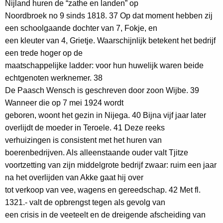
Nijland huren de “zathe en landen” op
Noordbroek no 9 sinds 1818. 37 Op dat moment hebben zij
een schoolgaande dochter van 7, Fokje, en
een kleuter van 4, Grietje. Waarschijnlijk betekent het bedrijf
een trede hoger op de
maatschappelijke ladder: voor hun huwelijk waren beide
echtgenoten werknemer. 38
De Paasch Wensch is geschreven door zoon Wijbe. 39
Wanneer die op 7 mei 1924 wordt
geboren, woont het gezin in Nijega. 40 Bijna vijf jaar later
overlijdt de moeder in Teroele. 41 Deze reeks
verhuizingen is consistent met het huren van
boerenbedrijven. Als alleenstaande ouder valt Tjitze
voortzetting van zijn middelgrote bedrijf zwaar: ruim een jaar
na het overlijden van Akke gaat hij over
tot verkoop van vee, wagens en gereedschap. 42 Met fl.
1321.- valt de opbrengst tegen als gevolg van
een crisis in de veeteelt en de dreigende afscheiding van