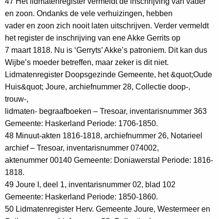
47 Het lidmatenregister vermeldt de inschrijving van vader
en zoon. Ondanks de vele verhuizingen, hebben
vader en zoon zich nooit laten uitschrijven. Verder vermeldt
het register de inschrijving van ene Akke Gerrits op
7 maart 1818. Nu is ‘Gerryts’ Akke’s patroniem. Dit kan dus
Wijbe’s moeder betreffen, maar zeker is dit niet.
Lidmatenregister Doopsgezinde Gemeente, het &quot;Oude
Huis&quot; Joure, archiefnummer 28, Collectie doop-,
trouw-,
lidmaten- begraafboeken – Tresoar, inventarisnummer 363
Gemeente: Haskerland Periode: 1706-1850.
48 Minuut-akten 1816-1818, archiefnummer 26, Notarieel
archief – Tresoar, inventarisnummer 074002,
aktenummer 00140 Gemeente: Doniawerstal Periode: 1816-
1818.
49 Joure I, deel 1, inventarisnummer 02, blad 102
Gemeente: Haskerland Periode: 1850-1860.
50 Lidmatenregister Herv. Gemeente Joure, Westermeer en