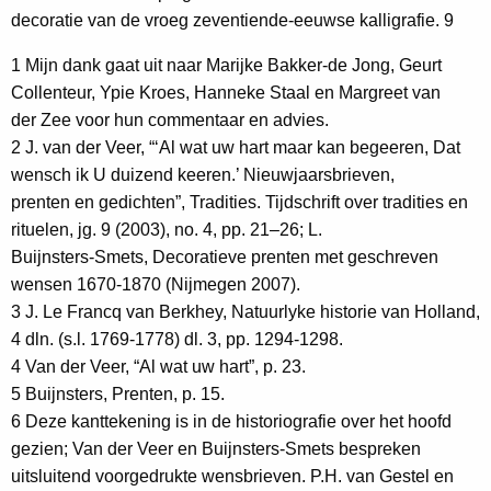
decoratie van de vroeg zeventiende-eeuwse kalligrafie. 9
1 Mijn dank gaat uit naar Marijke Bakker-de Jong, Geurt
Collenteur, Ypie Kroes, Hanneke Staal en Margreet van
der Zee voor hun commentaar en advies.
2 J. van der Veer, “‘Al wat uw hart maar kan begeeren, Dat
wensch ik U duizend keeren.’ Nieuwjaarsbrieven,
prenten en gedichten”, Tradities. Tijdschrift over tradities en
rituelen, jg. 9 (2003), no. 4, pp. 21–26; L.
Buijnsters-Smets, Decoratieve prenten met geschreven
wensen 1670-1870 (Nijmegen 2007).
3 J. Le Francq van Berkhey, Natuurlyke historie van Holland,
4 dln. (s.l. 1769-1778) dl. 3, pp. 1294-1298.
4 Van der Veer, “Al wat uw hart”, p. 23.
5 Buijnsters, Prenten, p. 15.
6 Deze kanttekening is in de historiografie over het hoofd
gezien; Van der Veer en Buijnsters-Smets bespreken
uitsluitend voorgedrukte wensbrieven. P.H. van Gestel en