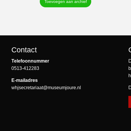
Toevoegen aan archief
Contact
Telefoonnummer
D
0513-412283
b
h
E-mailadres
whjsecretariaat@museumjoure.nl
D