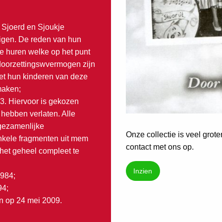
n Sjoerd en Sjoukje
tigen. De reden van hun
e huren welke op het punt
 doorzettingswvermogen zijn
et hun kinderen van deze
maken;
73. Hiervoor is gekozen
 hebben verlaten. Alle
 gezamenlijke
Onze collectie is veel grot
nkele fragmenten uit mem
contact met ons op.
het geheel compleet te
Inzien
1984;
94;
en op 24 mei 2009.