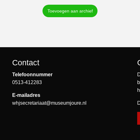
Toevoegen aan archief
Contact
Telefoonnummer
D
0513-412283
b
h
E-mailadres
whjsecretariaat@museumjoure.nl
D