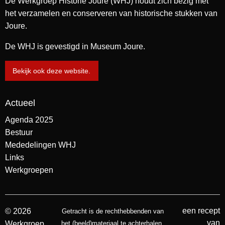
De Werkgroep Historie Joure (WHJ) houdt zich bezig met
het verzamelen en conserveren van historische stukken van
Joure.
De WHJ is gevestigd in Museum Joure.
Bekijk ook deze website.
Actueel
Agenda 2025
Bestuur
Mededelingen WHJ
Links
Werkgroepen
een recept
© 2026
Getracht is de rechthebbenden van
van
Werkgroep
het (beeld)materiaal te achterhalen.