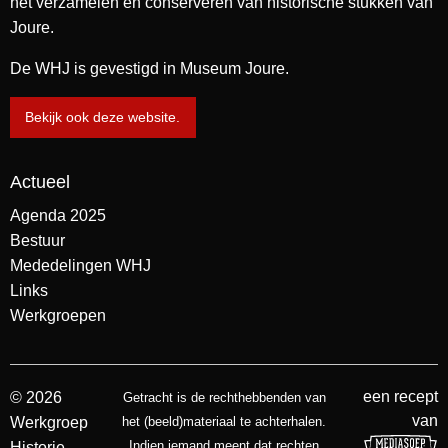
het verzamelen en conserveren van historische stukken van
Joure.
De WHJ is gevestigd in Museum Joure.
Bekijk ook deze website.
Actueel
Agenda 2025
Bestuur
Mededelingen WHJ
Links
Werkgroepen
een recept
© 2026
Getracht is de rechthebbenden van
van
Werkgroep
het (beeld)materiaal te achterhalen.
Indien iemand meent dat rechten
Historie