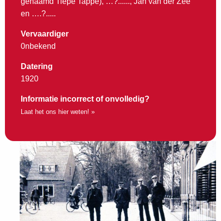
genaamd Tiepe Tappe), …?......, Jan van der Zee
en ….?.....
Vervaardiger
0nbekend
Datering
1920
Informatie incorrect of onvolledig?
Laat het ons hier weten! »