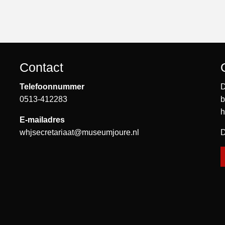
Contact
Telefoonnummer
D
0513-412283
b
h
E-mailadres
whjsecretariaat@museumjoure.nl
D