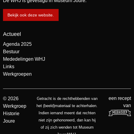
De WHJ is gevestigd in Museum Joure.
Bekijk ook deze website.
Actueel
Agenda 2025
Bestuur
Mededelingen WHJ
Links
Werkgroepen
een recept
© 2026
Getracht is de rechthebbenden van
van
Werkgroep
het (beeld)materiaal te achterhalen.
Indien iemand meent dat rechten
Historie
niet zijn gehonoreerd, dan kan hij
Joure
of zij zich wenden tot Museum