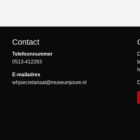
Contact
Telefoonnummer
D
0513-412283
b
h
E-mailadres
whjsecretariaat@museumjoure.nl
D