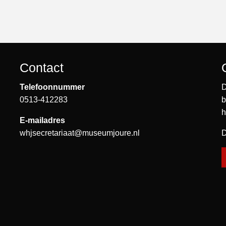
Contact
Telefoonnummer
D
0513-412283
b
h
E-mailadres
whjsecretariaat@museumjoure.nl
D