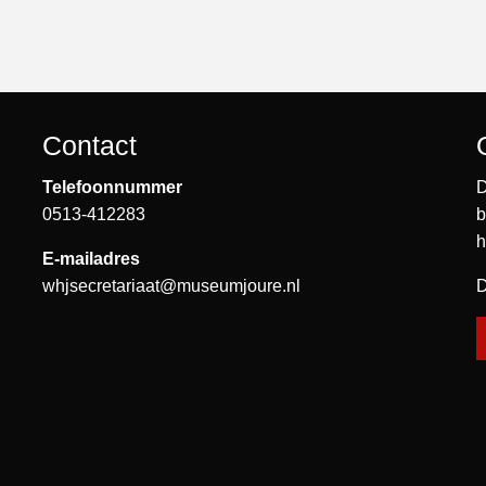
Contact
Telefoonnummer
D
0513-412283
b
h
E-mailadres
whjsecretariaat@museumjoure.nl
D