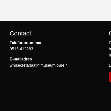
Contact
Telefoonnummer
D
0513-412283
b
h
E-mailadres
whjsecretariaat@museumjoure.nl
D