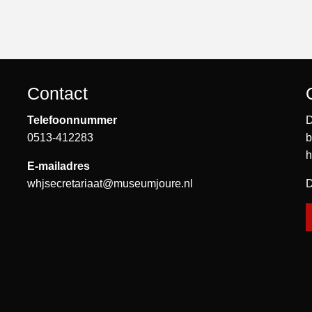
Contact
Telefoonnummer
D
0513-412283
b
h
E-mailadres
whjsecretariaat@museumjoure.nl
D