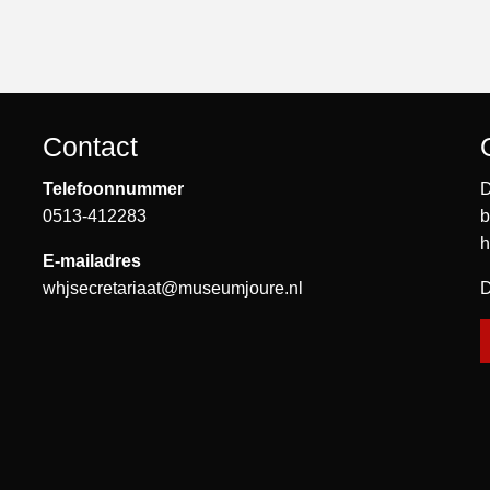
Contact
Telefoonnummer
D
0513-412283
b
h
E-mailadres
whjsecretariaat@museumjoure.nl
D