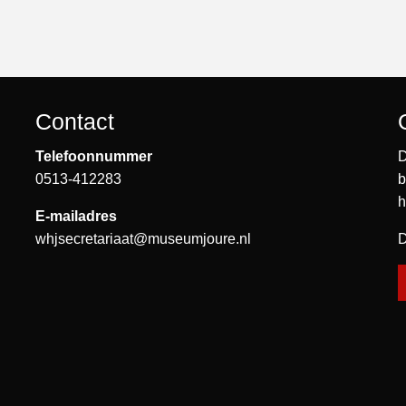
Contact
Telefoonnummer
D
0513-412283
b
h
E-mailadres
whjsecretariaat@museumjoure.nl
D