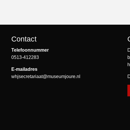
Contact
Telefoonnummer
D
0513-412283
b
h
E-mailadres
whjsecretariaat@museumjoure.nl
D