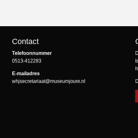
Contact
Telefoonnummer
D
0513-412283
b
h
E-mailadres
whjsecretariaat@museumjoure.nl
D