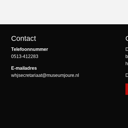
Contact
Telefoonnummer
D
0513-412283
b
h
E-mailadres
whjsecretariaat@museumjoure.nl
D