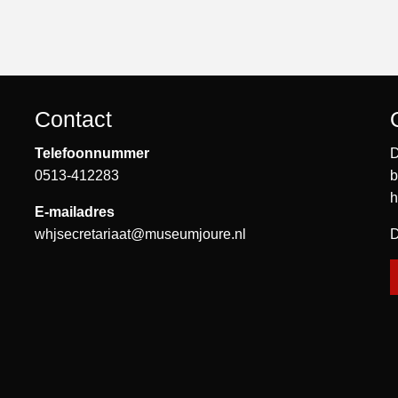
Contact
Telefoonnummer
D
0513-412283
b
h
E-mailadres
whjsecretariaat@museumjoure.nl
D