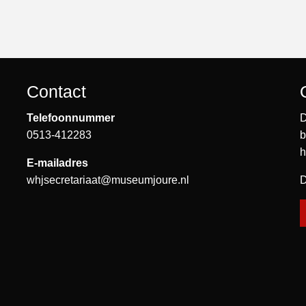
Contact
Telefoonnummer
D
0513-412283
b
h
E-mailadres
whjsecretariaat@museumjoure.nl
D