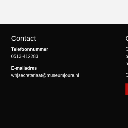
Contact
Telefoonnummer
D
0513-412283
b
h
E-mailadres
whjsecretariaat@museumjoure.nl
D