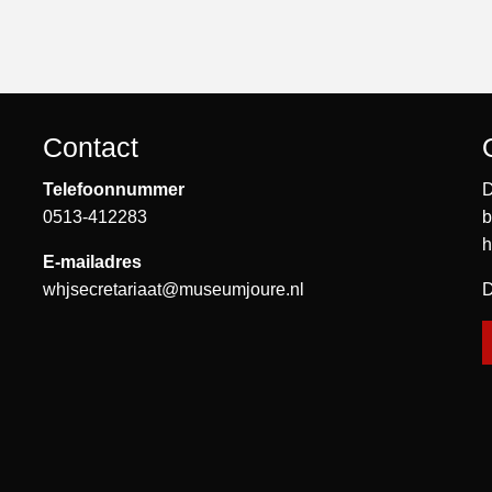
Contact
Telefoonnummer
D
0513-412283
b
h
E-mailadres
whjsecretariaat@museumjoure.nl
D