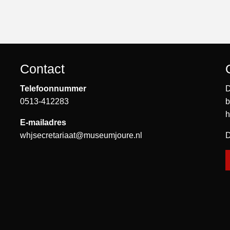
Contact
Telefoonnummer
D
0513-412283
b
h
E-mailadres
whjsecretariaat@museumjoure.nl
D