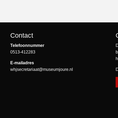
Contact
Telefoonnummer
D
0513-412283
b
h
E-mailadres
whjsecretariaat@museumjoure.nl
D