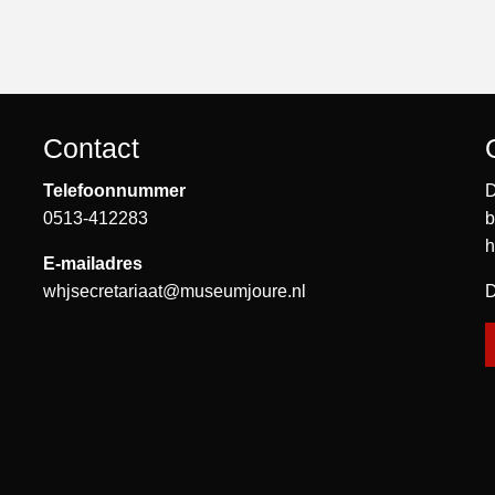
Contact
Telefoonnummer
D
0513-412283
b
h
E-mailadres
whjsecretariaat@museumjoure.nl
D