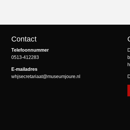
Contact
Telefoonnummer
D
0513-412283
b
h
E-mailadres
whjsecretariaat@museumjoure.nl
D