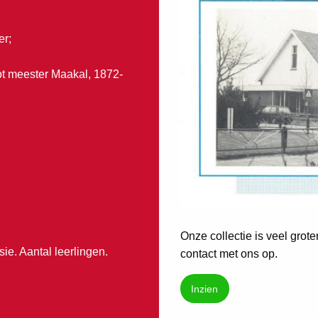
er;
tot meester Maakal, 1872-
Onze collectie is veel grot
e. Aantal leerlingen.
contact met ons op.
Inzien