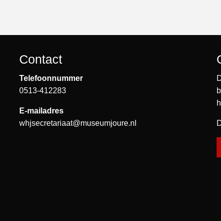
Contact
Telefoonnummer
D
0513-412283
b
h
E-mailadres
whjsecretariaat@museumjoure.nl
D