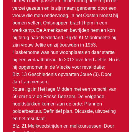
de revu laten passeren. In de oorlog heeft hij in het
verzet gezeten en is zijn naam genoemd door een
vrouw die men ondervroeg. In het Oosten moest hij
bomen vellen. Ontsnappen bracht hem in een
werkkamp. De Amerikanen bevrijden hem en kon
hij terug naar Nederland. Bij de KLM ontmoette hij
zijn vrouw Jettie en zij trouwden in 1953.
Haskerhorne was hun woonplaats en daar startte
hij een vertaalbureau. In 2013 overleed Jettie. Nu is
hij opgenomen in de Vlecke voor revalidatie;
Blz. 13 Geschiedenis opvaarten Joure (3). Door
Jan Lammertsen;
Joure ligt in Het lage Midden met een verschil van
50 cm t.o.v. de Friese Boezem. De volgende
hoofdstukken komen aan de orde: Plannen
polderbestuur. Definitief plan. Dicussie, uitvoering
en het resultaat;
Blz. 21 Melkwedstrijden en melkcursussen. Door