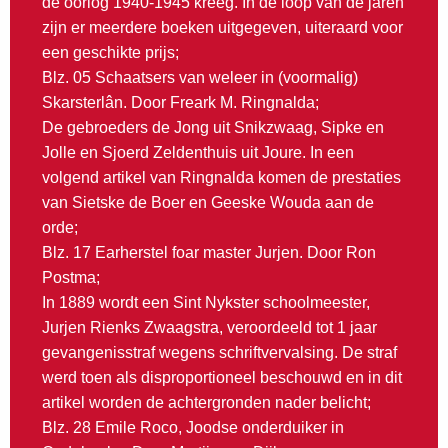
de oorlog 1940-1945 kreeg. In de loop van de jaren
zijn er meerdere boeken uitgegeven, uiteraard voor
een geschikte prijs;
Blz. 05 Schaatsers van weleer in (voormalig)
Skarsterlân. Door Freark M. Ringnalda;
De gebroeders de Jong uit Snikzwaag, Sipke en
Jolle en Sjoerd Zeldenthuis uit Joure. In een
volgend artikel van Ringnalda komen de prestaties
van Sietske de Boer en Geeske Wouda aan de
orde;
Blz. 17 Earherstel foar master Jurjen. Door Ron
Postma;
In 1889 wordt een Sint Nykster schoolmeester,
Jurjen Rienks Zwaagstra, veroordeeld tot 1 jaar
gevangenisstraf wegens schriftvervalsing. De straf
werd toen als disproportioneel beschouwd en in dit
artikel worden de achtergronden nader belicht;
Blz. 28 Emile Roco, Joodse onderduiker in