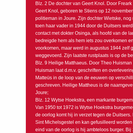
Blz. 2 De dochter van Geert Knol. Door Freark
Geert Knol, geboren te Stiens op 12 november
politieman in Joure. Zijn dochter Wietske, nog
toen haar vader in 1944 door de Duitsers werd
contact met dokter Osinga, als hoofd van de l
bedreigde hem als hem iets zou overkomen en 
voorkomen, maar werd in augustus 1944 zelf g
weggevoerd. Zijn laatste rustplaats is op de b
Blz. 9 Heilige Matthaeus. Door Theo Huisman
Huisman laat d.m.v. geschriften en overleveri
Matteüs in de loop van de eeuwen op verschil
geschreven. Heilige Mattheus is de naamgever
Joure;
Blz. 12 Wytse Hoekstra, een markante burgem
Van 1950 tot 1972 is Wytse Hoekstra burgemee
de oorlog komt hij in verzet tegen de Duitsers. 
Sint Michelsgestel en kan gefusilleerd worden 
eind van de oorlog is hij ambteloos burger. Bij z