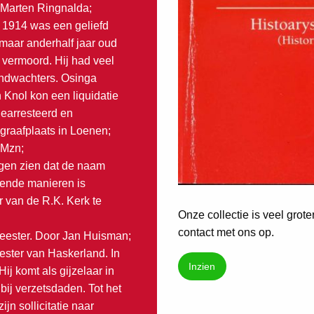
 Marten Ringnalda;
 1914 was een geliefd
 maar anderhalf jaar oud
 vermoord. Hij had veel
andwachters. Osinga
Knol kon een liquidatie
earresteerd en
egraafplaats in Loenen;
 Mzn;
ngen zien dat de naam
lende manieren is
 van de R.K. Kerk te
Onze collectie is veel grot
contact met ons op.
eester. Door Jan Huisman;
ster van Haskerland. In
Inzien
Hij komt als gijzelaar in
bij verzetsdaden. Tot het
ijn sollicitatie naar