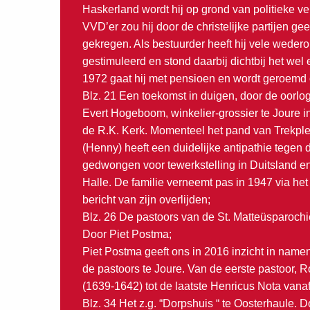
Haskerland wordt hij op grond van politieke 
VVD’er zou hij door de christelijke partijen 
gekregen. Als bestuurder heeft hij vele wed
gestimuleerd en stond daarbij dichtbij het wel
1972 gaat hij met pensioen en wordt geroemd 
Blz. 21 Een toekomst in duigen, door de oorlo
Evert Hogeboom, winkelier-grossier te Joure i
de R.K. Kerk. Momenteel het pand van Trekple
(Henny) heeft een duidelijke antipathie tegen
gedwongen voor tewerkstelling in Duitsland e
Halle. De familie verneemt pas in 1947 via he
bericht van zijn overlijden;
Blz. 26 De pastoors van de St. Matteüsparochi
Door Piet Postma;
Piet Postma geeft ons in 2016 inzicht in na
de pastoors te Joure. Van de eerste pastoor, 
(1639-1642) tot de laatste Henricus Nota vana
Blz. 34 Het z.g. “Dorpshuis “ te Oosterhaule. D