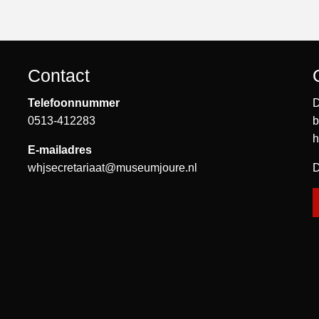
Contact
Telefoonnummer
D
0513-412283
b
h
E-mailadres
whjsecretariaat@museumjoure.nl
D