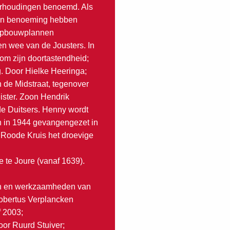
verhoudingen benoemd. Als
geen benoeming hebben
eropbouwplannen
 en wee van de Jousters. In
om zijn doortastendheid;
g. Door Hielke Heeringa;
n de Midstraat, tegenover
ister. Zoon Hendrik
 de Duitsers. Henny wordt
n in 1944 gevangengezet in
t Roode Kruis het droevige
e te Joure (vanaf 1639).
men en werkzaamheden van
Robertus Verplancken
f 2003;
oor Ruurd Stuiver;