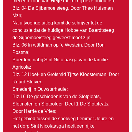
met een zoon van Heije mocht hij deze onthullen;
Blz. 04 De Sijbemoeisteeg. Door Theo Huisman
Mzn;
Na uitvoerige uitleg komt de schrijver tot de
conclusie dat de huidige Hobbe van Baerdtsteeg
de Sijbemoeisteeg geweest moet zijn;
Blz. 06 In wâldman op ‘e Westein. Door Ron
Postma;
Boerderij nabij Sint Nicolaasga van de familie
Agricola;
Blz. 12 Hoef- en Grofsmid Tjitse Kloosterman. Door
Ruurd Stuiver;
Smederij in Ouwsterhaule;
Blz.16 De geschiedenis van de Slotpleats,
Slotmolen en Slotpolder. Deel 1 De Slotpleats.
Door Harrie de Vries;
Het gebied tussen de snelweg Lemmer-Joure en
het dorp Sint Nicolaasga heeft een rijke