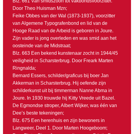
Blz. 661 Van smidszoon tot vakbondsvoorzitter.
Door Theo Huisman Mzn;
Feike Obbes van der Wal (1873-1937), voorzitter
van Algemene Typografenbond en lid van de
Hooge Raad van de Arbeid is geboren in Joure.
Zijn vader is jong overleden en was smid aan het
oosteinde van de Midstraat;
Blz. 663 Een bekend kunstenaar zocht in 1944/45
veiligheid in Scharsterbrug. Door Freark Marten
Ringnalda;
Bernard Essers, schilder/graficus bij boer Jan
Akkerman in Scharsterbrug. Hij oefende zijn
schilderkunst uit bij timmerman Nanne Abma in
Joure. In 1930 trouwde hij Kitty Vreede uit Bazel.
De Egmondse stroper, Albert Wijker, was één van
Dee’s beste tekeningen;
Blz. 675 Een herenhuis en zijn bewoners in
Langweer, Deel 1. Door Marten Hoogeboom;