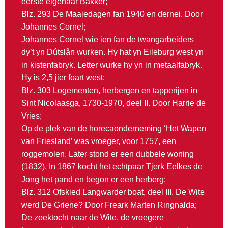
eerste eigenaar Bakker;
Blz. 293 De Maaiedagen fan 1940 en dernei. Door
Johannes Cornel;
Johannes Cornel wie ien fan de twangarbeiders
dy’t yn Dútslân wurken. Hy hat yn Eileburg west yn
in kistenfabryk. Letter wurke hy yn in metaalfabryk.
Hy is 2,5 jier foart west;
Blz. 303 Logementen, herbergen en tapperijen in
Sint Nicolaasga, 1730-1970, deel II. Door Harrie de
Vries;
Op de plek van de horecaonderneming ‘Het Wapen
van Friesland’ was vroeger, voor 1757, een
roggemolen. Later stond er een dubbele woning
(1832). In 1867 kocht het echtpaar Tjerk Eelkes de
Jong het pand en begon er een herberg;
Blz. 312 Ofskied Langwarder boat, deel III. De Wite
werd De Griene? Door Freark Marten Ringnalda;
De zoektocht naar de Wite, de vroegere