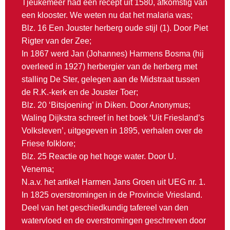
Tjeukemeer had een recept uit 1580, afkomstig van
een klooster. We weten nu dat het malaria was;
Blz. 16 Een Jouster herberg oude stijl (1). Door Piet
Rigter van der Zee;
In 1867 werd Jan (Johannes) Harmens Bosma (hij
overleed in 1927) herbergier van de herberg met
stalling De Ster, gelegen aan de Midstraat tussen
de R.K.-kerk en de Jouster Toer;
Blz. 20 ‘Bitsjoening’ in Diken. Door Anonymus;
Waling Dijkstra schreef in het boek ‘Uit Friesland’s
Volksleven’, uitgegeven in 1895, verhalen over de
Friese folklore;
Blz. 25 Reactie op het hoge water. Door U.
Venema;
N.a.v. het artikel Harmen Jans Groen uit UEG nr. 1.
In 1825 overstromingen in de Provincie Vriesland.
Deel van het geschiedkundig tafereel van den
watervloed en de overstromingen geschreven door