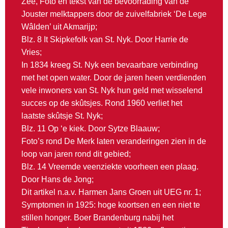
Zee, Foto en tekst van de bevoorrading van de
Jouster melktappers door de zuivelfabriek ‘De Lege
Wâlden’ uit Akmarijp;
Blz. 8 It Skipkefolk van St. Nyk. Door Harrie de
Vries;
In 1834 kreeg St. Nyk een bevaarbare verbinding
met het open water. Door de jaren heen verdienden
vele inwoners van St. Nyk hun geld met wisselend
succes op de skûtsjes. Rond 1960 verliet het
laatste skûtsje St. Nyk;
Blz. 11 Op ‘e kiek. Door Sytze Blaauw;
Foto’s rond De Merk laten veranderingen zien in de
loop van jaren rond dit gebied;
Blz. 14 Vreemde veenziekte voorheen een plaag.
Door Hans de Jong;
Dit artikel n.a.v. Harmen Jans Groen uit UEG nr. 1;
Symptomen in 1925: hoge koortsen en een niet te
stillen honger. Boer Brandenburg nabij het