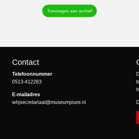
Toevoegen aan archief
Contact
Telefoonnummer
D
0513-412283
b
h
E-mailadres
whjsecretariaat@museumjoure.nl
D