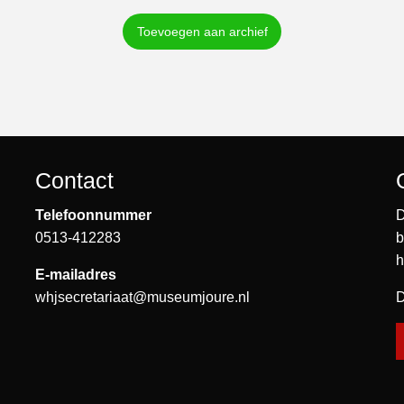
Toevoegen aan archief
Contact
Telefoonnummer
D
0513-412283
b
h
E-mailadres
whjsecretariaat@museumjoure.nl
D