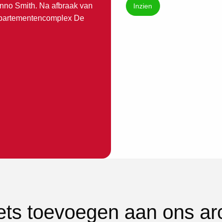
Anno Smith. Na afbraak van
Inzien
appartementencomplex De
iets toevoegen aan ons ar