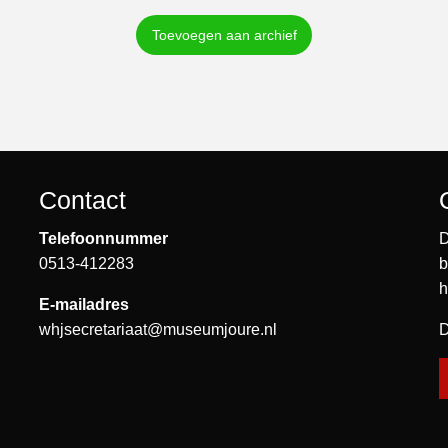
Toevoegen aan archief
Contact
Telefoonnummer
D
0513-412283
b
h
E-mailadres
whjsecretariaat@museumjoure.nl
D