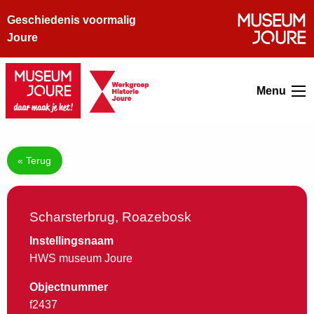
Geschiedenis voormalig
Joure
Menu
« Terug
Scharsterbrug, Roazebosk
Instellingsnaam
HWS museum Joure
Objectnummer
f2437