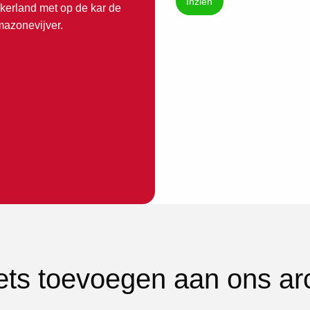
Inzien
erland met op de kar de
mazonevijver.
iets toevoegen aan ons ar