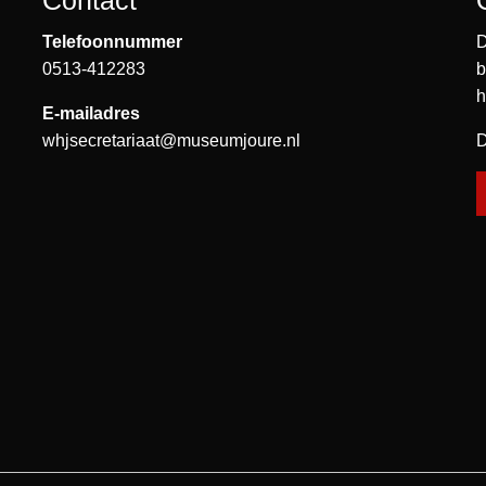
Contact
Telefoonnummer
D
0513-412283
b
h
E-mailadres
whjsecretariaat@museumjoure.nl
D