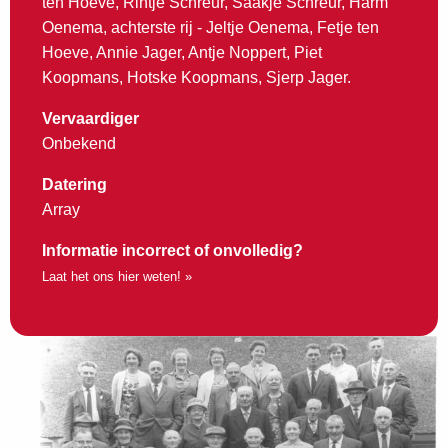
ten Hoeve, Rintje Schreur, Saakje Schreur, Harm
Oenema, achterste rij - Jeltje Oenema, Fetje ten
Hoeve, Annie Jager, Antje Noppert, Piet
Koopmans, Hotske Koopmans, Sjerp Jager.
Vervaardiger
Onbekend
Datering
Array
Informatie incorrect of onvolledig?
Laat het ons hier weten! »