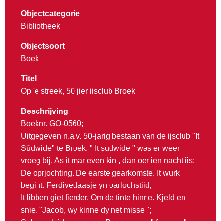
Objectcategorie
Bibliotheek
Objectsoort
Boek
Titel
Op 'e streek, 50 jier iisclub Broek
Beschrijving
Boeknr. GO-0560;
Uitgegeven n.a.v. 50-jarig bestaan van de ijsclub "It
Sûdwide" te Broek. " It sudwide " was er weer
vroeg bij. As it mar even kin , dan oer ien nacht iis;
De oprjochting. De earste gearkomste. It wurk
begint. Ferdivedaasje yn oarlochstiid;
It libben giet fierder. Om de tinte hinne. Kjeld en
snie. "Jacob, wy kinne dy net misse ";