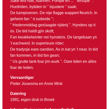
Sake wol ride, mannen. Pompe en ... " fersupe ".
Hurdriden, bytiden in " tsjustere " saak;
De kampioenen. De nije flagge wappert fleurich. In
geheim fan " it sudwide ";
" Hedenmiddag geslaagde rijderij ". Hynders op it
iis. De tiid haldt gjin skoft;
Fan kwakkelwinter nei hynsteiis. De langebaan yn
't eachweid. In superieure rider;
De tradysje eare oandien. As in kat yn 't near. In tiid
fan kommen, in tiid fan gean;
" Us grutte tank foar jim wurk ". Oare tiden en alles
foar de leden.
Vervaardiger
Pieter Jouwsma en Anne Mink
Datering
1991, eigen druk in Broek