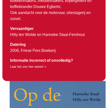
klokkenmakers, meubelmakers, kopergieters en
koffiebrander Douwe Egberts;
Ook aandacht voor de molenaar, olieslagerij en
zuivel.
Vervaardiger
Hilly ten Wolde en Hanneke Staal-Fernhout
Datering
2006, Friese Pers Boekerij
Informatie incorrect of onvolledig?
Laat het ons hier weten! »