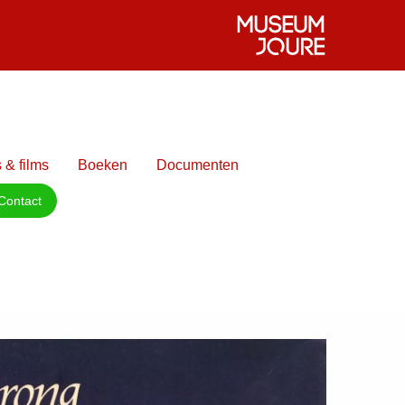
 & films
Boeken
Documenten
Contact