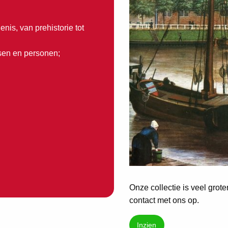
nis, van prehistorie tot
ssen en personen;
Onze collectie is veel grot
contact met ons op.
Inzien