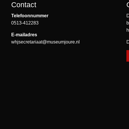
Contact
Telefoonnummer
D
0513-412283
b
h
E-mailadres
whjsecretariaat@museumjoure.nl
D