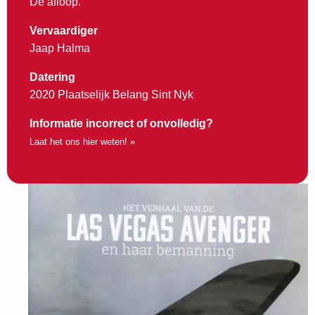
De afloop.
Vervaardiger
Jaap Halma
Datering
2020 Plaatselijk Belang Sint Nyk
Informatie incorrect of onvolledig?
Laat het ons hier weten! »